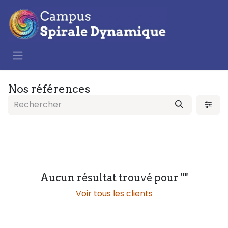
Se rendre au contenu
Nos références
Aucun résultat trouvé pour "
"
Voir tous les clients