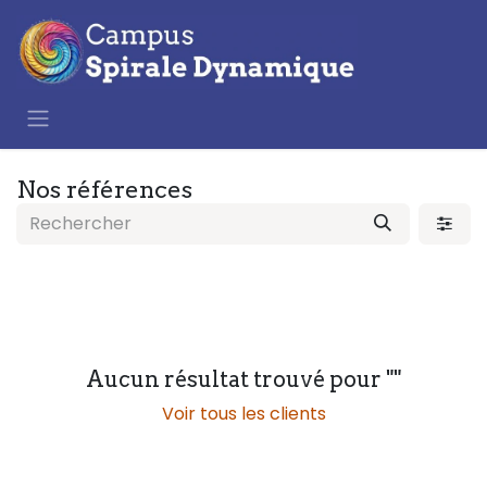
Se rendre au contenu
Nos références
Aucun résultat trouvé pour "
"
Voir tous les clients